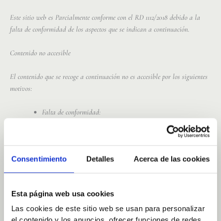
Este sitio web es Parcialmente conforme con el RD 1112/2018 debido a la
falta de conformidad de los aspectos que se indican a continuación.
Contenido no accesible
El contenido que se recoge a continuación no es accesible por los siguientes
motivos:
Falta de conformidad:
Puede existir elementos de encabezado incorrectamente
implementados, o cuyo orden lógico no sea el correcto –
Requisito número 9.1.3.1 Información y relaciones de
Consentimiento
Detalles
Acerca de las cookies
UNE-EN 301549:2022
Pueden existir algunos enlaces cuya función u objetivo
no estén correctamente definidos – Requisito número
Esta página web usa cookies
9.2.4.4 Propósito de los enlaces de UNE-EN 301549:2020
Pueden existir encabezados que no sean claros o breves,
Las cookies de este sitio web se usan para personalizar
o que no deberían ser encabezados – Requisito número
el contenido y los anuncios, ofrecer funciones de redes