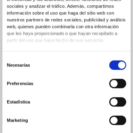
9.2.4.6 Encabezados y etiquetas de UNE-EN 301549:2022
sociales y analizar el tráfico. Además, compartimos
Puede haber campos de formulario donde su etiqueta
información sobre el uso que haga del sitio web con
no sea correcta o no exista – Requisito número 9.3.3.2
nuestros partners de redes sociales, publicidad y análisis
web, quienes pueden combinarla con otra información
Etiquetas o instrucciones de UNE-EN 301549:2022
que les haya proporcionado o que hayan recopilado a
Pueden existir algunos errores de parseo en el código –
partir del uso que haya hecho de sus servicios.
Requisito número 9.4.1.1 Procesamiento de UNE-EN
301549:2022
Podrían existir fallos puntuales de edición en alguna
Selección
página web.
Necesarias
de
Carga desproporcionada: No resulta aplicable.
consentimiento
El contenido no entra dentro del ámbito de la legislación
Preferencias
aplicable.
Podrían existir archivos ofimáticos en PDF u otros formatos publicados
Estadística
antes del 20 de septiembre de 2018 que no cumplan en su totalidad todos
los requisitos de accesibilidad.
Marketing
Puede haber contenidos de terceros que no estén desarrollados en esta