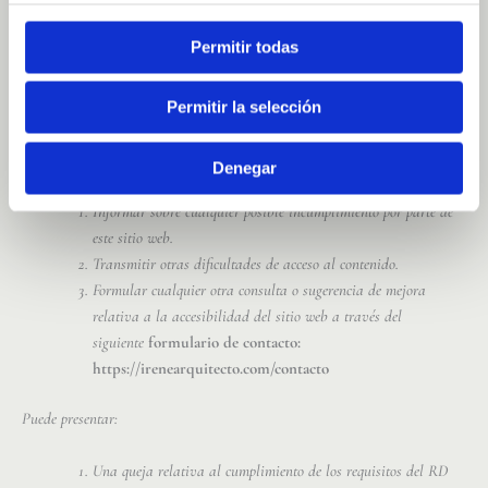
Unidad, ni bajo su control, como archivos ofimáticos de diferentes
organismos que deban publicarse en este sitio.
Permitir todas
Observaciones y datos de contacto
Permitir la selección
Puede realizar comunicaciones sobre requisitos de accesibilidad [artículo
10.2.a) del RD 1112/2018] como, por ejemplo:
Denegar
Informar sobre cualquier posible incumplimiento por parte de
este sitio web.
Transmitir otras dificultades de acceso al contenido.
Formular cualquier otra consulta o sugerencia de mejora
relativa a la accesibilidad del sitio web a través del
siguiente
formulario de contacto:
https://irenearquitecto.com/contacto
Puede presentar:
Una queja relativa al cumplimiento de los requisitos del RD